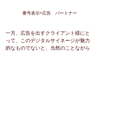
番号表示+広告　パートナー
一方、広告を出すクライアント様にと
って、このデジタルサイネージが魅力
的なものでないと、当然のことながら
出稿しません。デジタルサイネージを
価値あるメディアとして広告代理店と
連携して組み立てていきます。
大型ビジョンでの実績が
あります。カスタム対応
ができます。
１.   デジタルサイネージの配信は２０
年の
実績