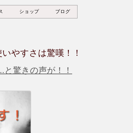
ス
ショップ
ブログ
使いやすさは驚嘆！！
..と驚きの声が！！