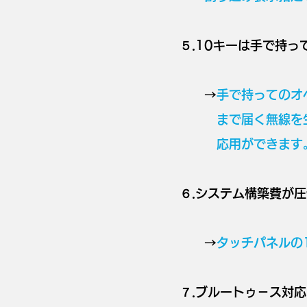
５.10キーは手で持
→
手で持ってのオ
まで届く無線を生か
応用ができます
６.システム構築費が
→
タッチパネルの
７.ブルートゥ－ス対