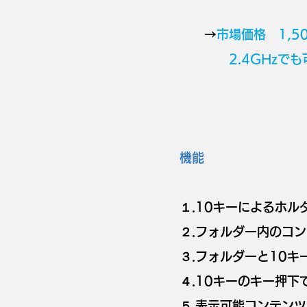
​ →
市場価格 1,5
2.4GHzでも可
機能
１.10キーによるホル
２.フォルダー内のコ
３.フォルダーと10キ
４.10キーのキー押
​５.表示可能コンテンツは 